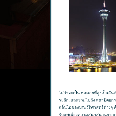
ไม่ว่าจะเป็น หอคอยที่สูงเป็นอันด
ระลึก, และรวมไปถึง สถาปัตยกร
กลิ่นไอของประวัติศาสตร์ต่างๆ คื
รับแค่เพียงความสนุกสนานจากการ