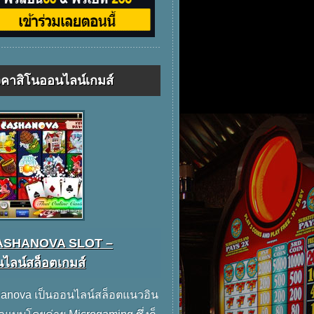
ิวคาสิโนออนไลน์เกมส์
ASHANOVA SLOT –
ไลน์สล็อตเกมส์
anova เป็นออนไลน์สล็อตแนวอิน