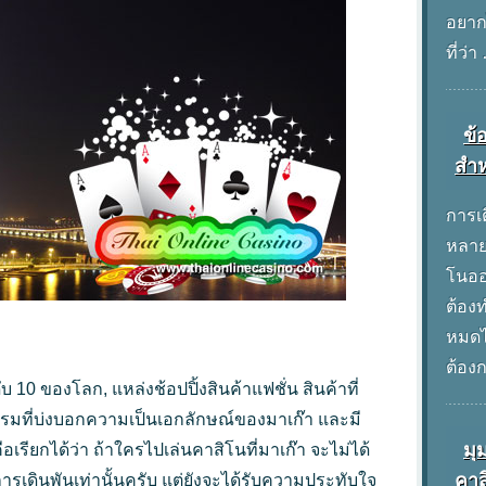
อยากไ
ที่ว่
ข้
สำห
การเต
หลาย
โนออน
ต้องท
หมดไ
ต้องก
ับ 10 ของโลก, แหล่งช้อปปิ้งสินค้าแฟชั่น สินค้าที่
รมที่บ่งบอกความเป็นเอกลักษณ์ของมาเก๊า และมี
มุ
อเรียกได้ว่า ถ้าใครไปเล่นคาสิโนที่มาเก๊า จะไม่ได้
คาส
เดินพันเท่านั้นครับ แต่ยังจะได้รับความประทับใจ