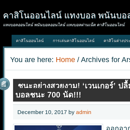
คาสิโนออนไลน์ แทงบอล พนันบอล 
แทงบอลออนไลน์ พนันบอลออนไลน์ แทงบอลผ่านเน็ต คาสิโนออนไลน์
คาสิโนออนไลน์
การเล่นคาสิโนออนไลน์
คาสิโนต่างปร
You are here:
Home
/
Archives for A
ชนะอย่างสวยงาม! ‘เวนเกอร์’ ปลื้
บอลชนะ 700 นัด!!!
December 10, 2017
by
admin
ออกอาก