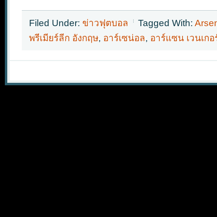
Filed Under:
ข่าวฟุตบอล
Tagged With:
Arse
พรีเมียร์ลีก อังกฤษ
,
อาร์เซน่อล
,
อาร์แซน เวนเกอร